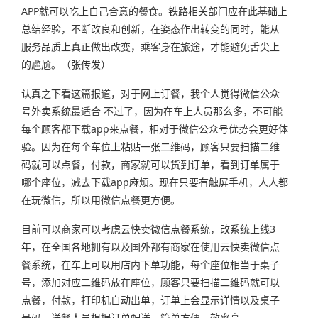
APP就可以吃上自己合意的餐食。铁路相关部门应在此基础上
总结经验，不断改良和创新，在姿态作出转变的同时，能从
服务品质上真正做出改变，乘客身在旅途，才能避免舌尖上
的尴尬。（张传发）
认真之下看这篇报道，对于
网上订餐
，我个人觉得
微信公众
号外卖系统
最适合 不过了，因为在车上人员那么多，不可能
每个顾客都下载app来点餐，相对于微信公众号优势会更好体
验。因为在每个车位上粘贴一张二维码，顾客只要
扫描二维
码
就可以点餐，付款，商家就可以货到订单，看到订单属于
哪个座位，减去下载app麻烦。现在只要有触屏手机，人人都
在玩微信，所以用
微信点餐
更方便。
目前可以商家可以考虑
云快卖
微信点餐系统
，改系统上线3
年，在全国各地拥有以及国外都有商家在使用
云快卖微信点
餐系统
，在车上可以用店内下单功能，每个座位相当于桌子
号，添加对应二维码放在座位，顾客只要扫描二维码就可以
点餐，付款，打
印机自动出单，订单上会显示
详情以及桌子
号码，送餐人员根据订单配送，简单方便，效率高。